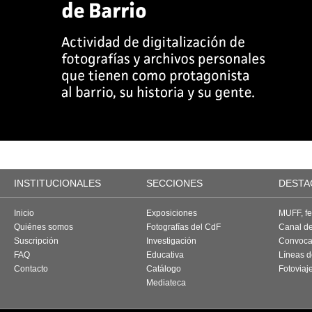
INSTITUCIONALES
SECCIONES
DESTA
Inicio
Exposiciones
MUFF, fes
Quiénes somos
Fotografías del CdF
Canal d
Suscripción
Investigación
Convoca
FAQ
Educativa
Líneas d
Contacto
Catálogo
Fotoviaj
Mediateca