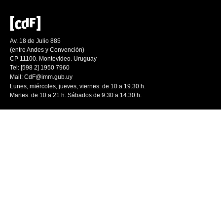
Av. 18 de Julio 885
(entre Andes y Convención)
CP 11100. Montevideo. Uruguay
Tel: [598 2] 1950 7960
Mail:
CdF@imm.gub.uy
Lunes, miércoles, jueves, viernes: de 10 a 19.30 h.
Martes: de 10 a 21 h. Sábados de 9.30 a 14.30 h.