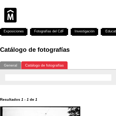
Exposiciones
Fotografías del CdF
Investigación
Educat
Catálogo de fotografías
General
Catálogo de fotografías
Resultados
1
-
1
de
1