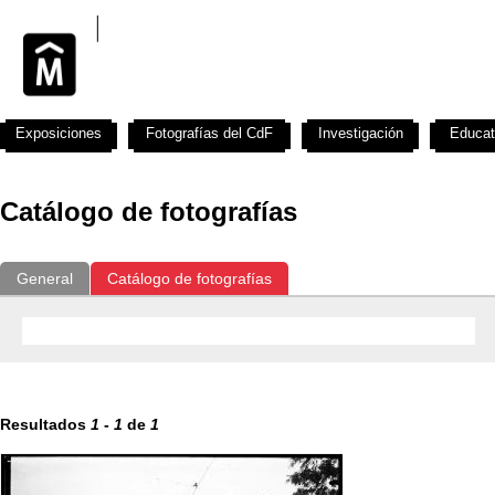
Exposiciones
Fotografías del CdF
Investigación
Educat
Catálogo de fotografías
General
Catálogo de fotografías
Resultados
1
-
1
de
1