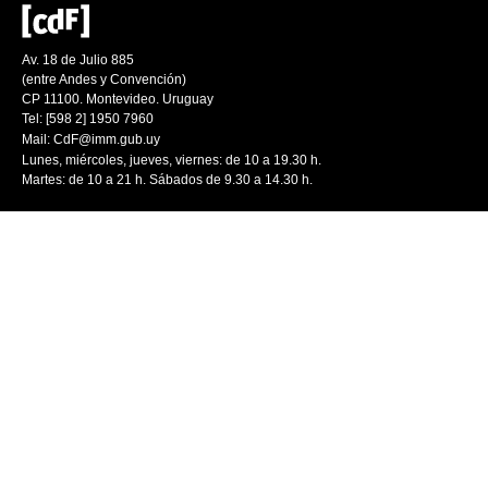
Av. 18 de Julio 885
(entre Andes y Convención)
CP 11100. Montevideo. Uruguay
Tel: [598 2] 1950 7960
Mail:
CdF@imm.gub.uy
Lunes, miércoles, jueves, viernes: de 10 a 19.30 h.
Martes: de 10 a 21 h. Sábados de 9.30 a 14.30 h.