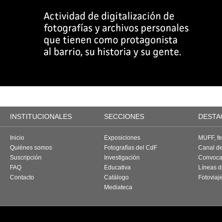
INSTITUCIONALES
SECCIONES
DESTA
Inicio
Exposiciones
MUFF, fes
Quiénes somos
Fotografías del CdF
Canal d
Suscripción
Investigación
Convoca
FAQ
Educativa
Líneas d
Contacto
Catálogo
Fotoviaj
Mediateca