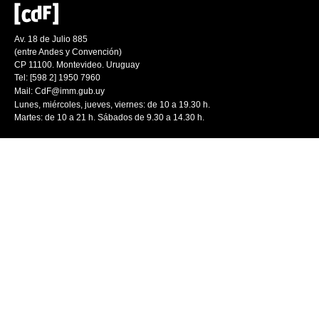
Av. 18 de Julio 885
(entre Andes y Convención)
CP 11100. Montevideo. Uruguay
Tel: [598 2] 1950 7960
Mail:
CdF@imm.gub.uy
Lunes, miércoles, jueves, viernes: de 10 a 19.30 h.
Martes: de 10 a 21 h. Sábados de 9.30 a 14.30 h.