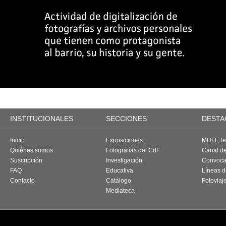
INSTITUCIONALES
SECCIONES
DESTA
Inicio
Exposiciones
MUFF, fes
Quiénes somos
Fotografías del CdF
Canal d
Suscripción
Investigación
Convoca
FAQ
Educativa
Líneas d
Contacto
Catálogo
Fotoviaj
Mediateca