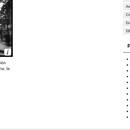
Ar
Ci
Du
DE
P
ción
ha, la