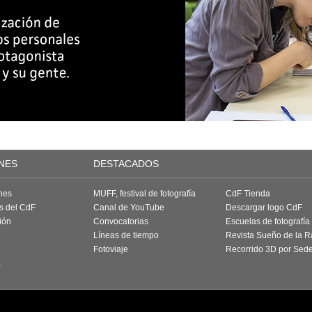
NES
DESTACADOS
nes
MUFF, festival de fotografía
CdF Tienda
as del CdF
Canal de YouTube
Descargar logo CdF
ión
Convocatorias
Escuelas de fotografía
Líneas de tiempo
Revista Sueño de la 
Fotoviaje
Recorrido 3D por Sed
a