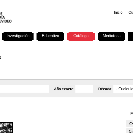
Inicio
Qu
Investigación
Educativa
Catálogo
Mediateca
s
Año exacto:
Década:
F
25
Ci