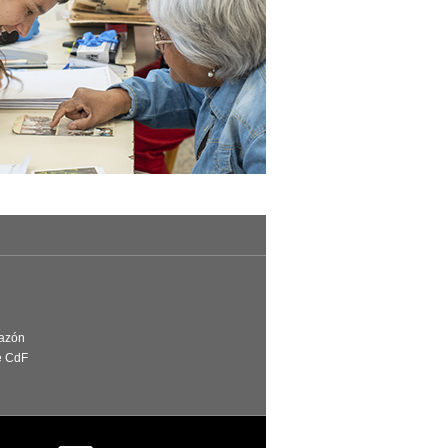
Razón
e CdF