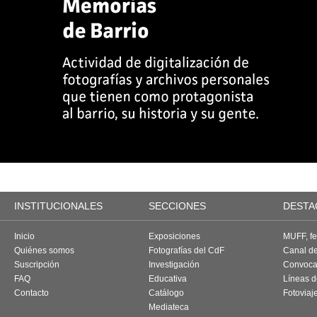
INSTITUCIONALES
SECCIONES
DESTA
Inicio
Exposiciones
MUFF, fes
Quiénes somos
Fotografías del CdF
Canal d
Suscripción
Investigación
Convoca
FAQ
Educativa
Líneas d
Contacto
Catálogo
Fotoviaj
Mediateca