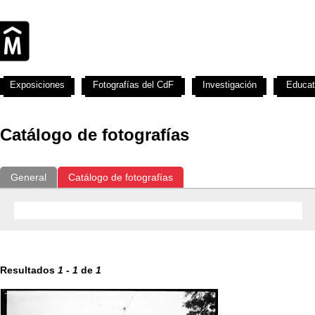
Exposiciones
Fotografías del CdF
Investigación
Educat
Catálogo de fotografías
General
Catálogo de fotografías
Resultados
1
-
1
de
1