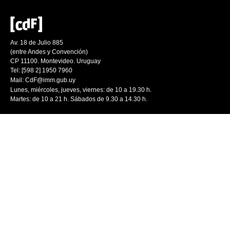
Av. 18 de Julio 885
(entre Andes y Convención)
CP 11100. Montevideo. Uruguay
Tel: [598 2] 1950 7960
Mail:
CdF@imm.gub.uy
Lunes, miércoles, jueves, viernes: de 10 a 19.30 h.
Martes: de 10 a 21 h. Sábados de 9.30 a 14.30 h.