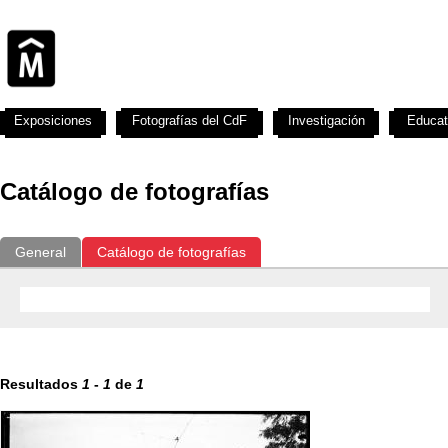
Exposiciones
Fotografías del CdF
Investigación
Educat
Catálogo de fotografías
General
Catálogo de fotografías
Resultados
1
-
1
de
1