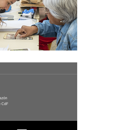
Razón
e CdF