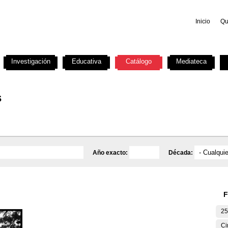
Inicio
Qu
Investigación
Educativa
Catálogo
Mediateca
s
Año exacto:
Década:
F
25
Ci