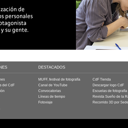
NES
DESTACADOS
nes
MUFF, festival de fotografía
CdF Tienda
as del CdF
Canal de YouTube
Descargar logo CdF
ión
Convocatorias
Escuelas de fotografía
Líneas de tiempo
Revista Sueño de la 
Fotoviaje
Recorrido 3D por Sed
a