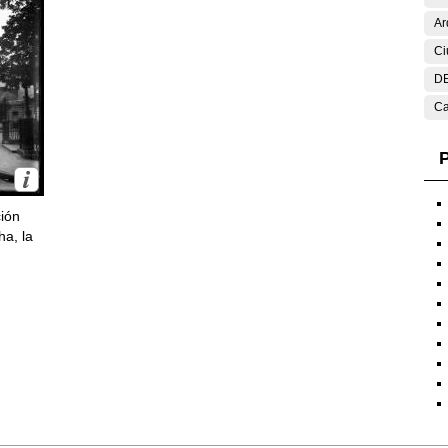
Ar
Ci
DE
Ca
P
ción
ha, la