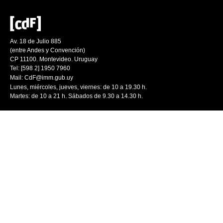
Av. 18 de Julio 885
(entre Andes y Convención)
CP 11100. Montevideo. Uruguay
Tel: [598 2] 1950 7960
Mail:
CdF@imm.gub.uy
Lunes, miércoles, jueves, viernes: de 10 a 19.30 h.
Martes: de 10 a 21 h. Sábados de 9.30 a 14.30 h.