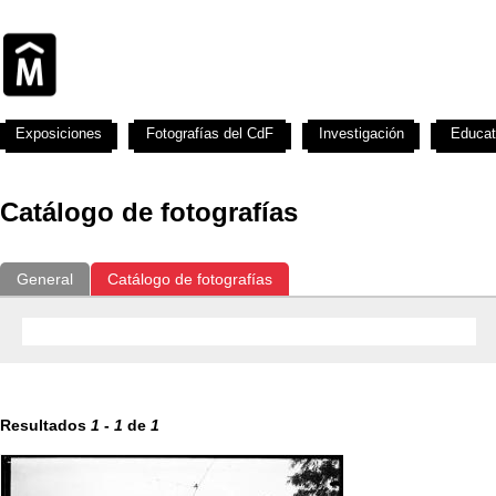
Exposiciones
Fotografías del CdF
Investigación
Educat
Catálogo de fotografías
General
Catálogo de fotografías
Resultados
1
-
1
de
1