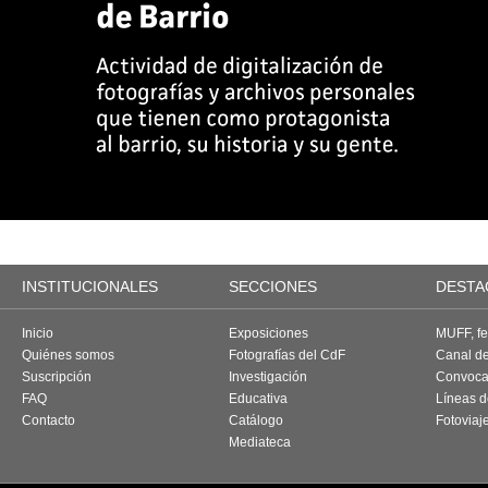
INSTITUCIONALES
SECCIONES
DESTA
Inicio
Exposiciones
MUFF, fes
Quiénes somos
Fotografías del CdF
Canal d
Suscripción
Investigación
Convoca
FAQ
Educativa
Líneas d
Contacto
Catálogo
Fotoviaj
Mediateca