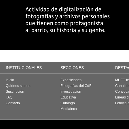
INSTITUCIONALES
SECCIONES
DESTA
Inicio
Exposiciones
MUFF, fes
Quiénes somos
Fotografías del CdF
Canal d
Suscripción
Investigación
Convoca
FAQ
Educativa
Líneas d
Contacto
Catálogo
Fotoviaj
Mediateca