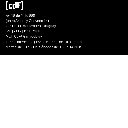
Av. 18 de Julio 885
(entre Andes y Convención)
CP 11100. Montevideo. Uruguay
Tel: [598 2] 1950 7960
Mail:
CdF@imm.gub.uy
Lunes, miércoles, jueves, viernes: de 10 a 19.30 h.
Martes: de 10 a 21 h. Sábados de 9.30 a 14.30 h.