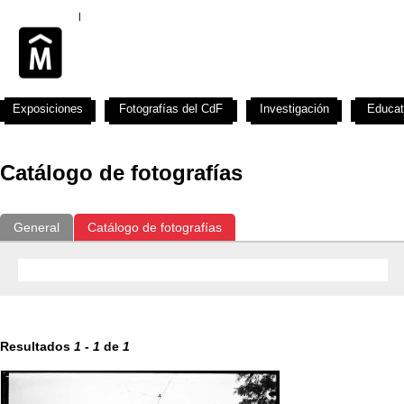
Exposiciones
Fotografías del CdF
Investigación
Educat
Catálogo de fotografías
General
Catálogo de fotografías
Resultados
1
-
1
de
1