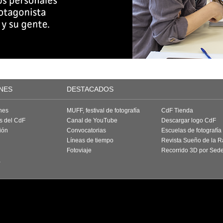
NES
DESTACADOS
nes
MUFF, festival de fotografía
CdF Tienda
as del CdF
Canal de YouTube
Descargar logo CdF
ión
Convocatorias
Escuelas de fotografía
Líneas de tiempo
Revista Sueño de la 
Fotoviaje
Recorrido 3D por Sed
a