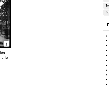
T
So
P
ción
ha, la