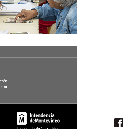
Razón
e CdF
Intendencia de Montevideo