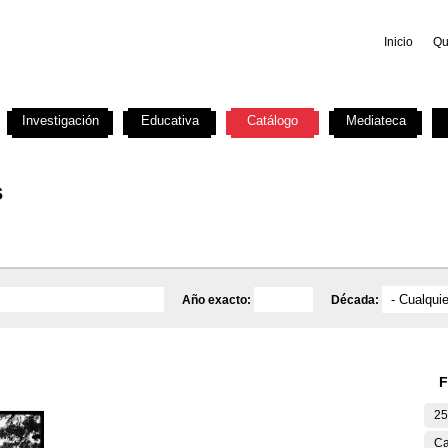
Inicio
Qu
Investigación
Educativa
Catálogo
Mediateca
s
Año exacto:
Década:
F
25
Ca