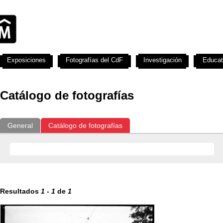
Exposiciones
Fotografías del CdF
Investigación
Educat
Catálogo de fotografías
General
Catálogo de fotografías
Resultados
1
-
1
de
1