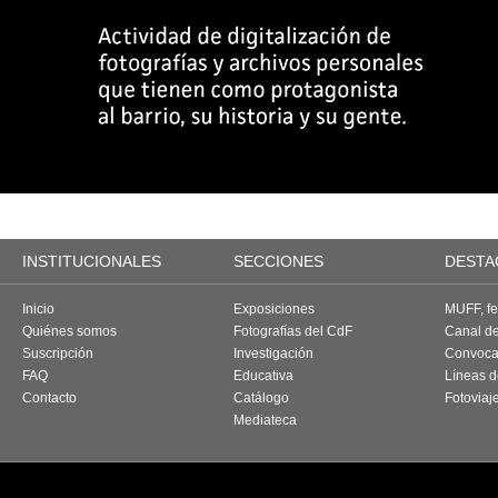
INSTITUCIONALES
SECCIONES
DESTA
Inicio
Exposiciones
MUFF, fes
Quiénes somos
Fotografías del CdF
Canal d
Suscripción
Investigación
Convoca
FAQ
Educativa
Líneas d
Contacto
Catálogo
Fotoviaj
Mediateca