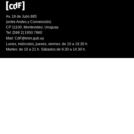
Av. 18 de Julio 885
(entre Andes y Convención)
CP 11100. Montevideo. Uruguay
Tel: [598 2] 1950 7960
Mail:
CdF@imm.gub.uy
Lunes, miércoles, jueves, viernes: de 10 a 19.30 h.
Martes: de 10 a 21 h. Sábados de 9.30 a 14.30 h.