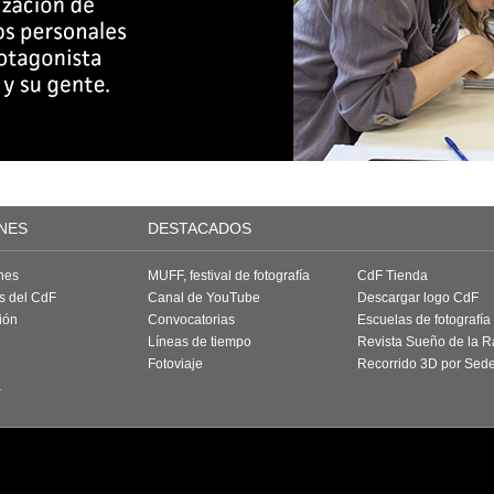
NES
DESTACADOS
nes
MUFF, festival de fotografía
CdF Tienda
as del CdF
Canal de YouTube
Descargar logo CdF
ión
Convocatorias
Escuelas de fotografía
Líneas de tiempo
Revista Sueño de la 
Fotoviaje
Recorrido 3D por Sed
a