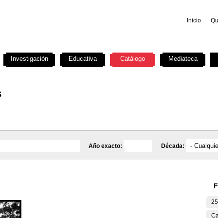
Inicio
Qu
Investigación
Educativa
Catálogo
Mediateca
s
Año exacto:
Década:
F
25
Ca