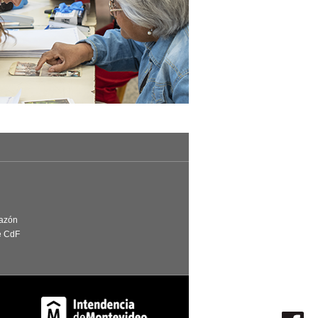
Razón
e CdF