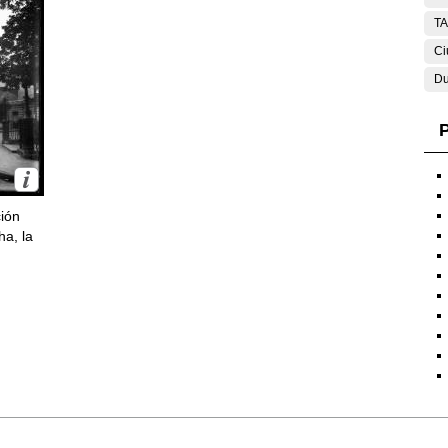
T
Ci
Du
P
ción
ha, la