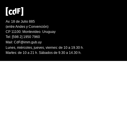
Av. 18 de Julio 885
(entre Andes y Convención)
CP 11100. Montevideo. Uruguay
Tel: [598 2] 1950 7960
Mail:
CdF@imm.gub.uy
Lunes, miércoles, jueves, viernes: de 10 a 19.30 h.
Martes: de 10 a 21 h. Sábados de 9.30 a 14.30 h.