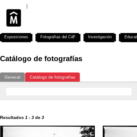
Exposiciones
Fotografías del CdF
Investigación
Educat
Catálogo de fotografías
General
Catálogo de fotografías
Resultados
1
-
3
de
3