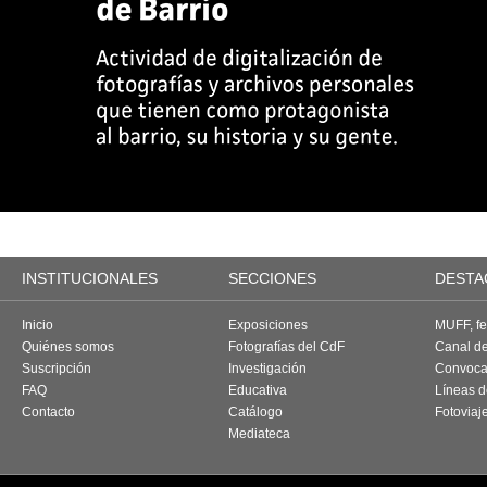
INSTITUCIONALES
SECCIONES
DESTA
Inicio
Exposiciones
MUFF, fes
Quiénes somos
Fotografías del CdF
Canal d
Suscripción
Investigación
Convoca
FAQ
Educativa
Líneas d
Contacto
Catálogo
Fotoviaj
Mediateca