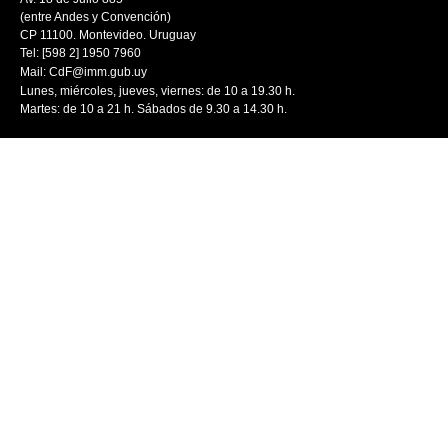
(entre Andes y Convención)
CP 11100. Montevideo. Uruguay
Tel: [598 2] 1950 7960
Mail:
CdF@imm.gub.uy
Lunes, miércoles, jueves, viernes: de 10 a 19.30 h.
Martes: de 10 a 21 h. Sábados de 9.30 a 14.30 h.