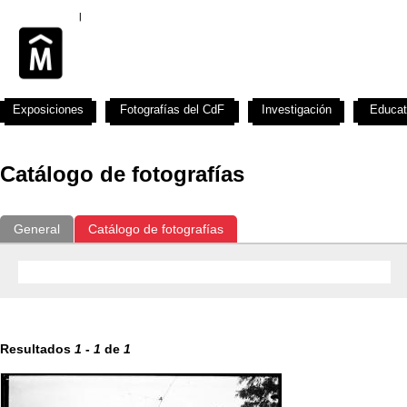
Exposiciones
Fotografías del CdF
Investigación
Educat
Catálogo de fotografías
General
Catálogo de fotografías
Resultados
1
-
1
de
1