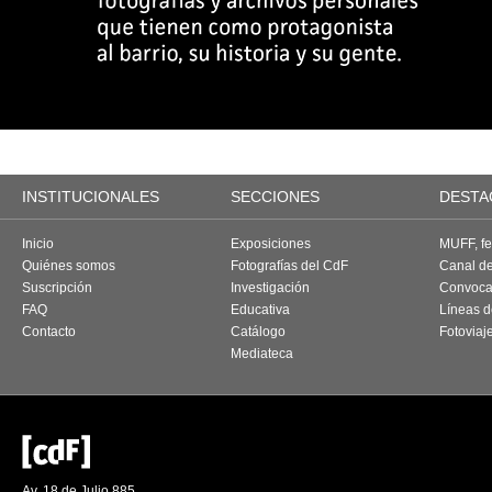
INSTITUCIONALES
SECCIONES
DESTA
Inicio
Exposiciones
MUFF, fes
Quiénes somos
Fotografías del CdF
Canal d
Suscripción
Investigación
Convoca
FAQ
Educativa
Líneas d
Contacto
Catálogo
Fotoviaj
Mediateca
Av. 18 de Julio 885