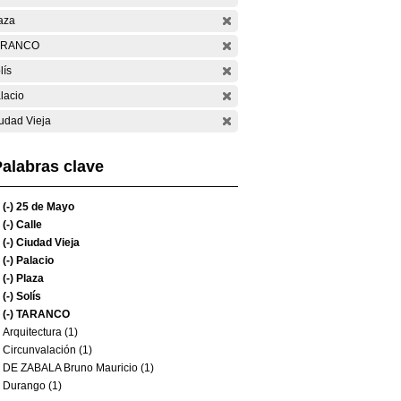
aza
ARANCO
lís
lacio
udad Vieja
alabras clave
(-)
25 de Mayo
(-)
Calle
(-)
Ciudad Vieja
(-)
Palacio
(-)
Plaza
(-)
Solís
(-)
TARANCO
Arquitectura (1)
Circunvalación (1)
DE ZABALA Bruno Mauricio (1)
Durango (1)