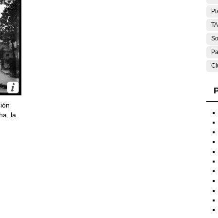
Pl
T
So
Pa
Ci
P
ción
ha, la