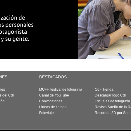
NES
DESTACADOS
nes
MUFF, festival de fotografía
CdF Tienda
as del CdF
Canal de YouTube
Descargar logo CdF
ión
Convocatorias
Escuelas de fotografía
Líneas de tiempo
Revista Sueño de la 
Fotoviaje
Recorrido 3D por Sed
a