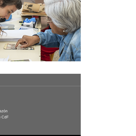
Razón
e CdF