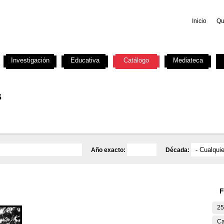
Inicio
Qu
Investigación
Educativa
Catálogo
Mediateca
s
Año exacto:
Década:
F
25
Ca