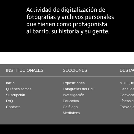
INSTITUCIONALES
SECCIONES
DESTA
Inicio
Exposiciones
MUFF, fes
Quiénes somos
Fotografías del CdF
Canal d
Suscripción
Investigación
Convoca
FAQ
Educativa
Líneas d
Contacto
Catálogo
Fotoviaj
Mediateca