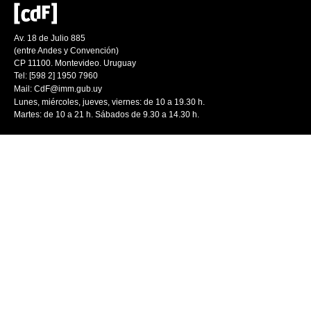
Av. 18 de Julio 885
(entre Andes y Convención)
CP 11100. Montevideo. Uruguay
Tel: [598 2] 1950 7960
Mail:
CdF@imm.gub.uy
Lunes, miércoles, jueves, viernes: de 10 a 19.30 h.
Martes: de 10 a 21 h. Sábados de 9.30 a 14.30 h.