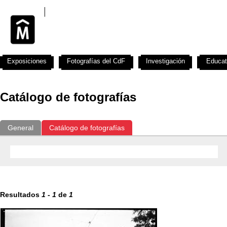
Exposiciones
Fotografías del CdF
Investigación
Educat
Catálogo de fotografías
General
Catálogo de fotografías
Resultados
1
-
1
de
1