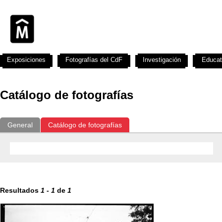
Exposiciones
Fotografías del CdF
Investigación
Educat
Catálogo de fotografías
General
Catálogo de fotografías
Resultados
1
-
1
de
1