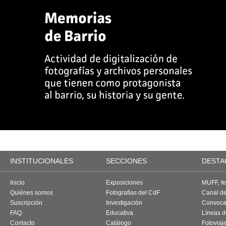
INSTITUCIONALES
SECCIONES
DESTA
Inicio
Exposiciones
MUFF, fes
Quiénes somos
Fotografías del CdF
Canal d
Suscripción
Investigación
Convoca
FAQ
Educativa
Líneas d
Contacto
Catálogo
Fotoviaj