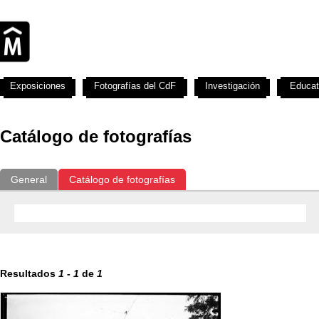
Exposiciones
Fotografías del CdF
Investigación
Educat
Catálogo de fotografías
General
Catálogo de fotografías
Resultados
1
-
1
de
1