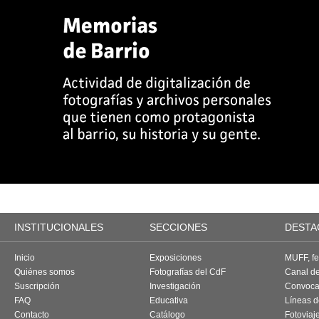
INSTITUCIONALES
SECCIONES
DESTA
Inicio
Exposiciones
MUFF, fes
Quiénes somos
Fotografías del CdF
Canal d
Suscripción
Investigación
Convoca
FAQ
Educativa
Líneas d
Contacto
Catálogo
Fotoviaj