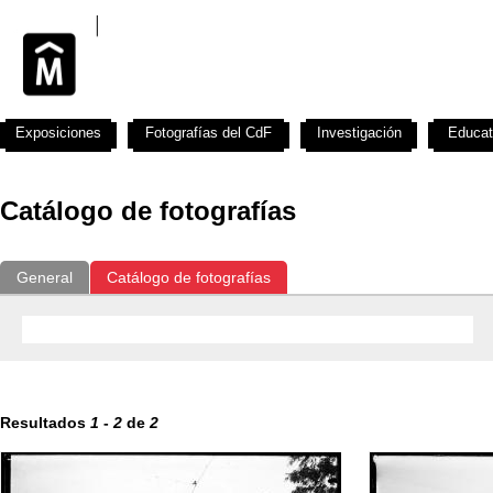
Exposiciones
Fotografías del CdF
Investigación
Educat
Catálogo de fotografías
General
Catálogo de fotografías
Resultados
1
-
2
de
2