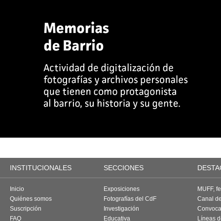
INSTITUCIONALES
SECCIONES
DESTA
Inicio
Exposiciones
MUFF, fes
Quiénes somos
Fotografías del CdF
Canal d
Suscripción
Investigación
Convoca
FAQ
Educativa
Líneas d