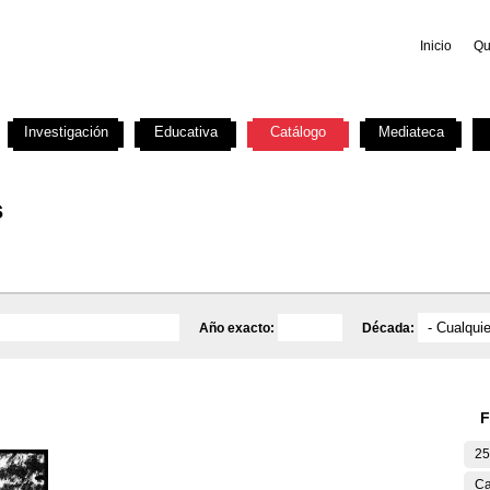
Inicio
Qu
Investigación
Educativa
Catálogo
Mediateca
s
Año exacto:
Década:
F
25
Ca