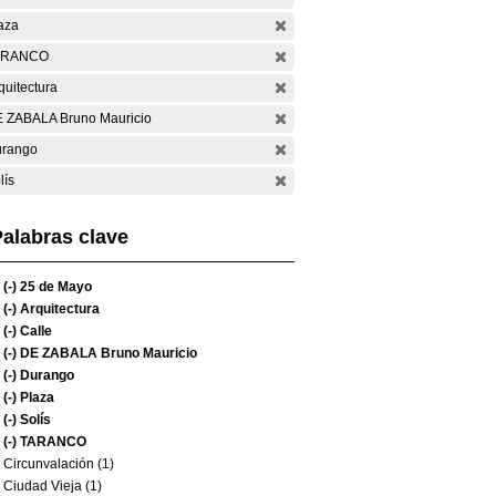
aza
ARANCO
quitectura
 ZABALA Bruno Mauricio
rango
lís
alabras clave
(-)
25 de Mayo
(-)
Arquitectura
(-)
Calle
(-)
DE ZABALA Bruno Mauricio
(-)
Durango
(-)
Plaza
(-)
Solís
(-)
TARANCO
Circunvalación (1)
Ciudad Vieja (1)