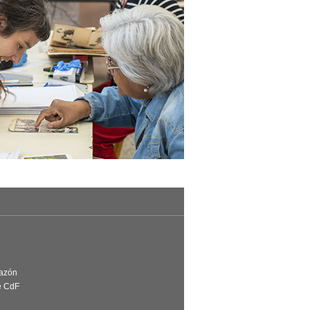
Razón
e CdF