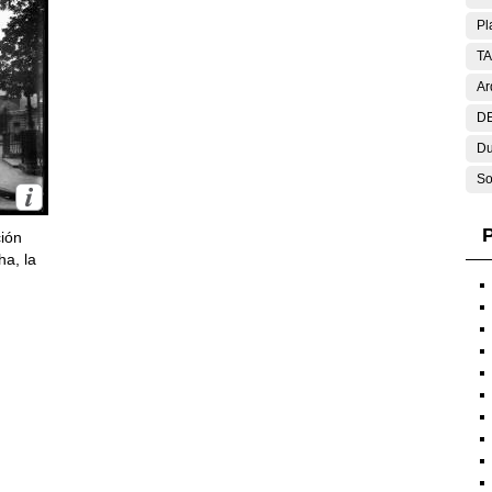
Pl
T
Ar
DE
Du
So
P
ción
ha, la