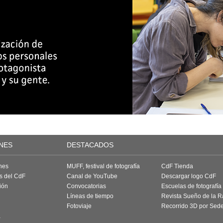
NES
DESTACADOS
nes
MUFF, festival de fotografía
CdF Tienda
as del CdF
Canal de YouTube
Descargar logo CdF
ión
Convocatorias
Escuelas de fotografía
Líneas de tiempo
Revista Sueño de la 
Fotoviaje
Recorrido 3D por Sed
a