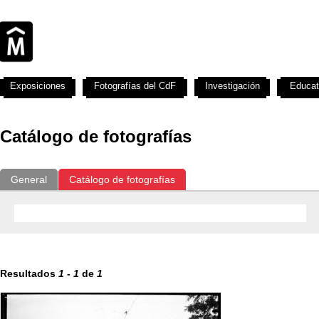
Exposiciones
Fotografías del CdF
Investigación
Educat
Catálogo de fotografías
General
Catálogo de fotografías
Resultados
1
-
1
de
1