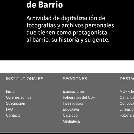
INSTITUCIONALES
SECCIONES
DESTA
Inicio
Exposiciones
MUFF, fes
Quiénes somos
Fotografías del CdF
Canal d
Suscripción
Investigación
Convoca
FAQ
Educativa
Líneas d
Contacto
Catálogo
Fotoviaj
Mediateca