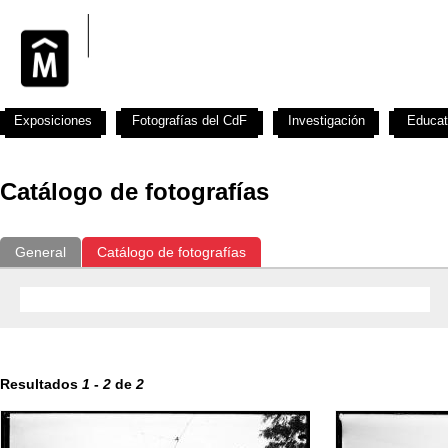
Exposiciones
Fotografías del CdF
Investigación
Educat
Catálogo de fotografías
General
Catálogo de fotografías
Resultados
1
-
2
de
2