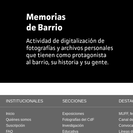
INSTITUCIONALES
SECCIONES
DESTA
Inicio
Exposiciones
MUFF, fes
Quiénes somos
Fotografías del CdF
Canal d
Suscripción
Investigación
Convoca
FAQ
Educativa
Líneas d