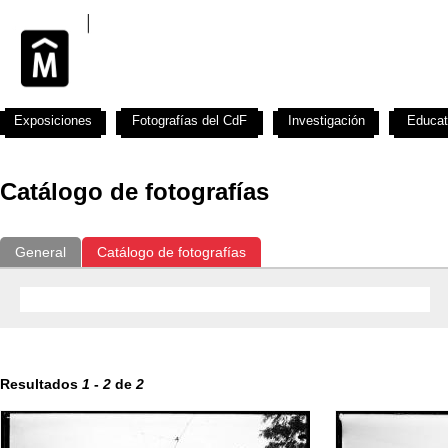
Exposiciones
Fotografías del CdF
Investigación
Educat
Catálogo de fotografías
General
Catálogo de fotografías
Resultados
1
-
2
de
2