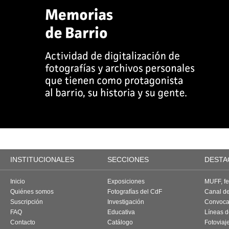
INSTITUCIONALES
SECCIONES
DESTA
Inicio
Exposiciones
MUFF, fes
Quiénes somos
Fotografías del CdF
Canal d
Suscripción
Investigación
Convoca
FAQ
Educativa
Líneas d
Contacto
Catálogo
Fotoviaj