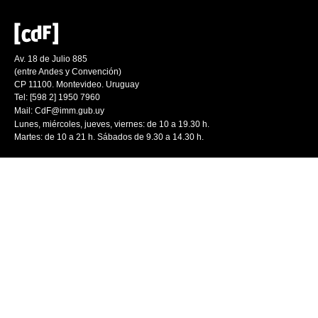
Av. 18 de Julio 885
(entre Andes y Convención)
CP 11100. Montevideo. Uruguay
Tel: [598 2] 1950 7960
Mail:
CdF@imm.gub.uy
Lunes, miércoles, jueves, viernes: de 10 a 19.30 h.
Martes: de 10 a 21 h. Sábados de 9.30 a 14.30 h.