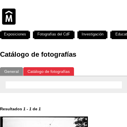
Exposiciones
Fotografías del CdF
Investigación
Educat
Catálogo de fotografías
General
Catálogo de fotografías
Resultados
1
-
1
de
1