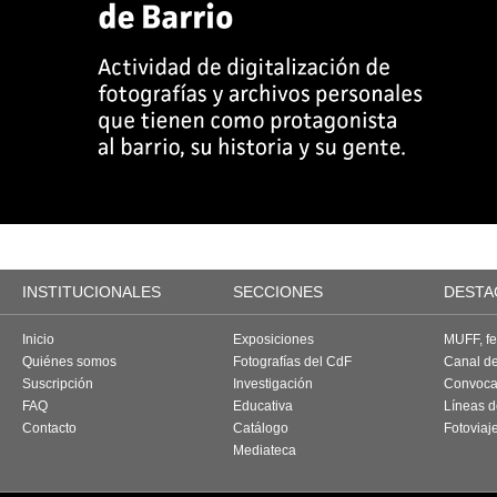
INSTITUCIONALES
SECCIONES
DESTA
Inicio
Exposiciones
MUFF, fes
Quiénes somos
Fotografías del CdF
Canal d
Suscripción
Investigación
Convoca
FAQ
Educativa
Líneas d
Contacto
Catálogo
Fotoviaj
Mediateca