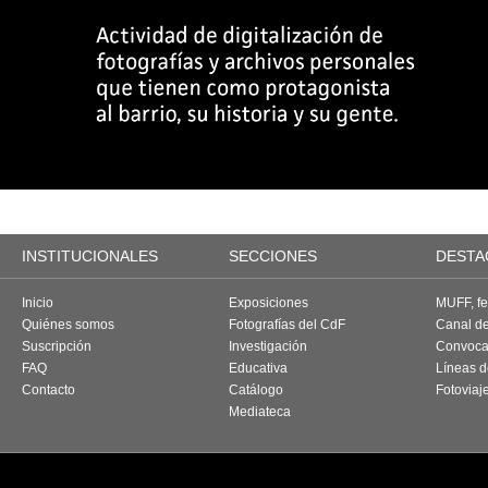
INSTITUCIONALES
SECCIONES
DESTA
Inicio
Exposiciones
MUFF, fes
Quiénes somos
Fotografías del CdF
Canal d
Suscripción
Investigación
Convoca
FAQ
Educativa
Líneas d
Contacto
Catálogo
Fotoviaj
Mediateca