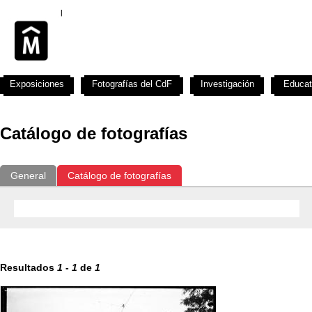
Exposiciones
Fotografías del CdF
Investigación
Educat
Catálogo de fotografías
General
Catálogo de fotografías
Resultados
1
-
1
de
1