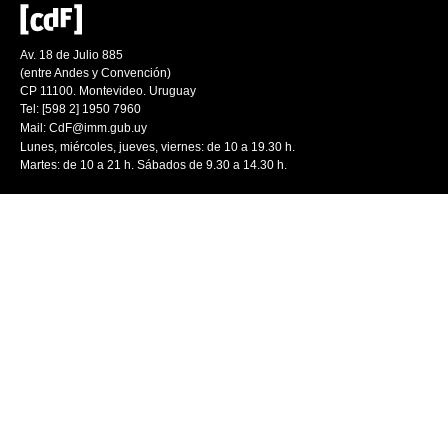
Av. 18 de Julio 885
(entre Andes y Convención)
CP 11100. Montevideo. Uruguay
Tel: [598 2] 1950 7960
Mail:
CdF@imm.gub.uy
Lunes, miércoles, jueves, viernes: de 10 a 19.30 h.
Martes: de 10 a 21 h. Sábados de 9.30 a 14.30 h.