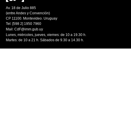
Av. 18 de Julio 885
(entre Andes y Convención)
CP 11100. Montevideo. Uruguay
Tel: [598 2] 1950 7960
Mail:
CdF@imm.gub.uy
Lunes, miércoles, jueves, viernes: de 10 a 19.30 h.
Martes: de 10 a 21 h. Sábados de 9.30 a 14.30 h.