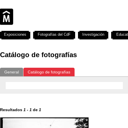
Exposiciones
Fotografías del CdF
Investigación
Educat
Catálogo de fotografías
General
Catálogo de fotografías
Resultados
1
-
1
de
1