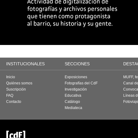
INSTITUCIONALES
SECCIONES
DESTA
Inicio
Exposiciones
MUFF, fes
Quiénes somos
Fotografías del CdF
Canal d
Suscripción
Investigación
Convoca
FAQ
Educativa
Líneas d
Contacto
Catálogo
Fotoviaj
Mediateca