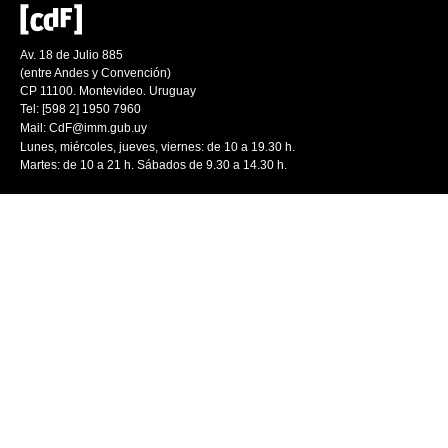
Av. 18 de Julio 885
(entre Andes y Convención)
CP 11100. Montevideo. Uruguay
Tel: [598 2] 1950 7960
Mail:
CdF@imm.gub.uy
Lunes, miércoles, jueves, viernes: de 10 a 19.30 h.
Martes: de 10 a 21 h. Sábados de 9.30 a 14.30 h.