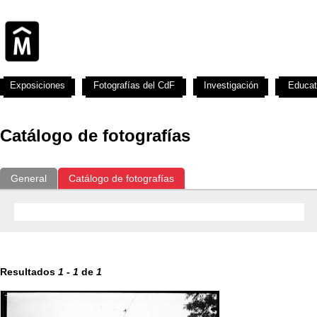
Exposiciones
Fotografías del CdF
Investigación
Educat
Catálogo de fotografías
General
Catálogo de fotografías
Resultados
1
-
1
de
1