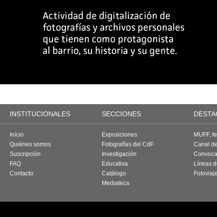
INSTITUCIONALES
SECCIONES
DESTA
Inicio
Exposiciones
MUFF, fes
Quiénes somos
Fotografías del CdF
Canal d
Suscripción
Investigación
Convoca
FAQ
Educativa
Líneas d
Contacto
Catálogo
Fotoviaj
Mediateca