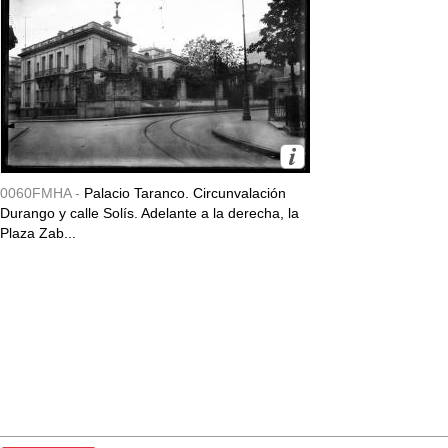
0060FMHA -
Palacio Taranco. Circunvalación
Durango y calle Solís. Adelante a la derecha, la
Plaza Zab...
Exposiciones
Investigación
Fotografías del CdF
Mediateca
Educativa
Catálogo