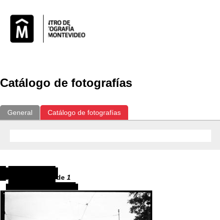
Catálogo de fotografías
General
Catálogo de fotografías
Resultados
1
-
1
de
1