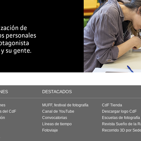
NES
DESTACADOS
nes
MUFF, festival de fotografía
CdF Tienda
as del CdF
Canal de YouTube
Descargar logo CdF
ión
Convocatorias
Escuelas de fotografía
Líneas de tiempo
Revista Sueño de la 
Fotoviaje
Recorrido 3D por Sed
a