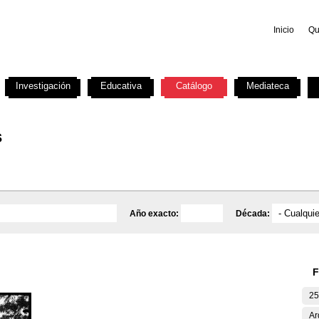
Inicio
Qu
Investigación
Educativa
Catálogo
Mediateca
s
Año exacto:
Década:
F
25
Ar