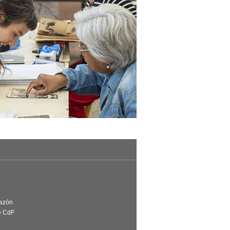
Razón
e CdF