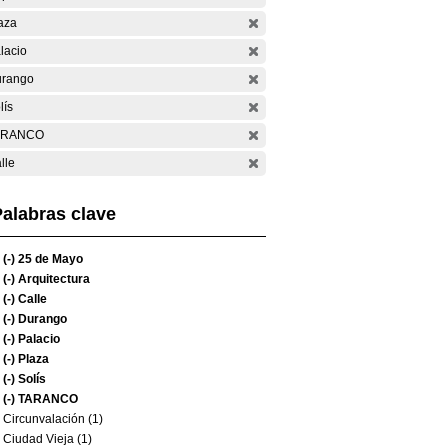
aza
lacio
rango
lís
ARANCO
lle
alabras clave
(-)
25 de Mayo
(-)
Arquitectura
(-)
Calle
(-)
Durango
(-)
Palacio
(-)
Plaza
(-)
Solís
(-)
TARANCO
Circunvalación (1)
Ciudad Vieja (1)