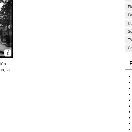
Pl
Pa
Du
So
T
Ca
P
ción
ha, la