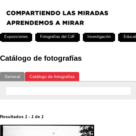
Exposiciones
Fotografías del CdF
Investigación
Educat
Catálogo de fotografías
General
Catálogo de fotografías
Resultados
1
-
1
de
1