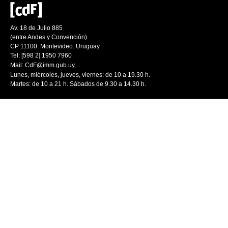
Av. 18 de Julio 885
(entre Andes y Convención)
CP 11100. Montevideo. Uruguay
Tel: [598 2] 1950 7960
Mail:
CdF@imm.gub.uy
Lunes, miércoles, jueves, viernes: de 10 a 19.30 h.
Martes: de 10 a 21 h. Sábados de 9.30 a 14.30 h.