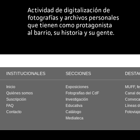
INSTITUCIONALES
SECCIONES
DESTA
Inicio
Exposiciones
MUFF, fes
Quiénes somos
Fotografías del CdF
Canal d
Suscripción
Investigación
Convoca
FAQ
Educativa
Líneas d
Contacto
Catálogo
Fotoviaj
Mediateca