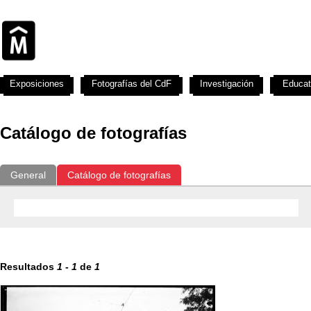
Exposiciones
Fotografías del CdF
Investigación
Educat
Catálogo de fotografías
General
Catálogo de fotografías
Resultados
1
-
1
de
1