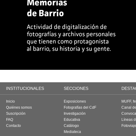
INSTITUCIONALES
SECCIONES
DESTA
Inicio
Exposiciones
MUFF, fes
Quiénes somos
Fotografías del CdF
Canal d
Suscripción
Investigación
Convoca
FAQ
Educativa
Líneas d
Contacto
Catálogo
Fotoviaj
Mediateca