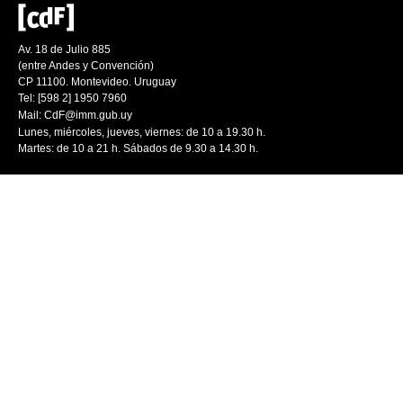
Av. 18 de Julio 885
(entre Andes y Convención)
CP 11100. Montevideo. Uruguay
Tel: [598 2] 1950 7960
Mail:
CdF@imm.gub.uy
Lunes, miércoles, jueves, viernes: de 10 a 19.30 h.
Martes: de 10 a 21 h. Sábados de 9.30 a 14.30 h.