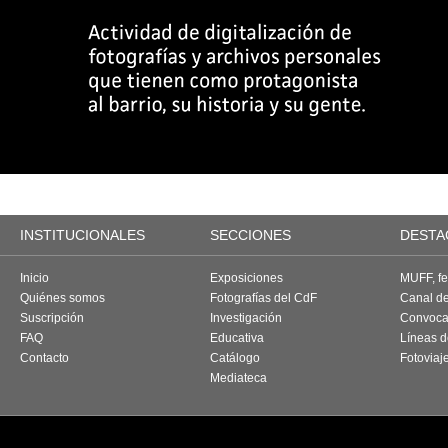
INSTITUCIONALES
SECCIONES
DESTA
Inicio
Exposiciones
MUFF, fes
Quiénes somos
Fotografías del CdF
Canal d
Suscripción
Investigación
Convoca
FAQ
Educativa
Líneas d
Contacto
Catálogo
Fotoviaj
Mediateca