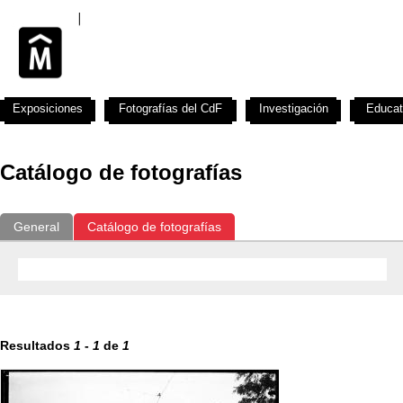
Exposiciones
Fotografías del CdF
Investigación
Educat
Catálogo de fotografías
General
Catálogo de fotografías
Resultados
1
-
1
de
1