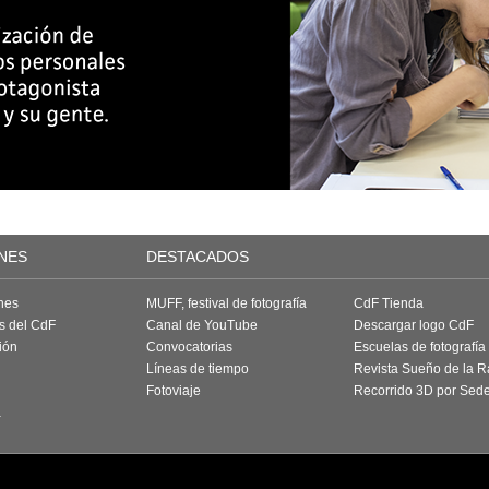
NES
DESTACADOS
nes
MUFF, festival de fotografía
CdF Tienda
as del CdF
Canal de YouTube
Descargar logo CdF
ión
Convocatorias
Escuelas de fotografía
Líneas de tiempo
Revista Sueño de la 
Fotoviaje
Recorrido 3D por Sed
a