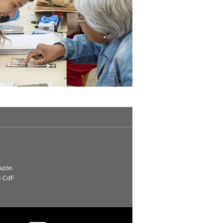
Razón
e CdF