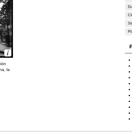
Du
Ci
So
Pl
P
ción
ha, la