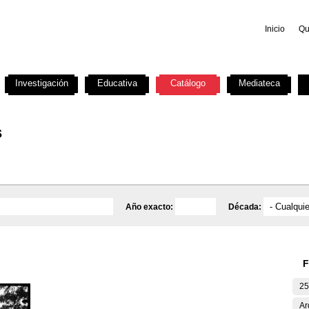
Inicio
Qu
Investigación
Educativa
Catálogo
Mediateca
s
Año exacto:
Década:
F
25
Ar