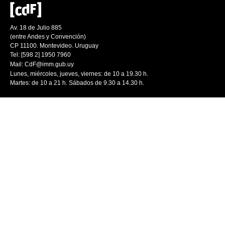
Av. 18 de Julio 885
(entre Andes y Convención)
CP 11100. Montevideo. Uruguay
Tel: [598 2] 1950 7960
Mail:
CdF@imm.gub.uy
Lunes, miércoles, jueves, viernes: de 10 a 19.30 h.
Martes: de 10 a 21 h. Sábados de 9.30 a 14.30 h.