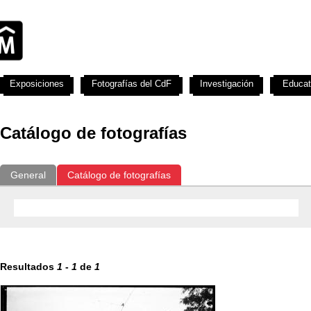
Exposiciones
Fotografías del CdF
Investigación
Educat
Catálogo de fotografías
General
Catálogo de fotografías
Resultados
1
-
1
de
1