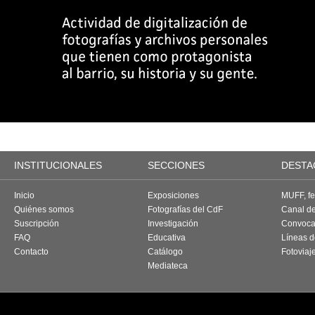
INSTITUCIONALES
SECCIONES
DESTA
Inicio
Exposiciones
MUFF, fes
Quiénes somos
Fotografías del CdF
Canal d
Suscripción
Investigación
Convoca
FAQ
Educativa
Líneas d
Contacto
Catálogo
Fotoviaj
Mediateca