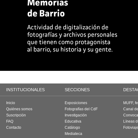
INSTITUCIONALES
SECCIONES
DESTA
Inicio
Exposiciones
MUFF, fes
Quiénes somos
Fotografías del CdF
Canal d
Suscripción
Investigación
Convoca
FAQ
Educativa
Líneas d
Contacto
Catálogo
Fotoviaj
Mediateca