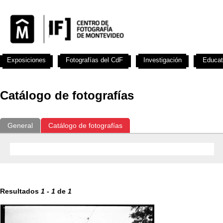
Exposiciones
Fotografías del CdF
Investigación
Educat
Catálogo de fotografías
General
Catálogo de fotografías
Resultados
1
-
1
de
1