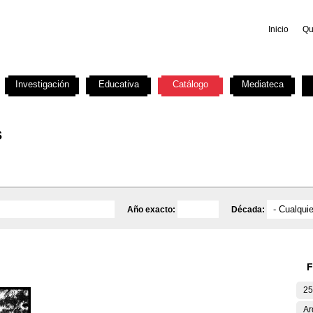
Inicio
Qu
Investigación
Educativa
Catálogo
Mediateca
s
Año exacto:
Década:
F
25
Ar