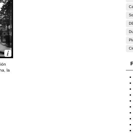
Ca
So
DE
Du
Pl
Ci
P
ción
ha, la