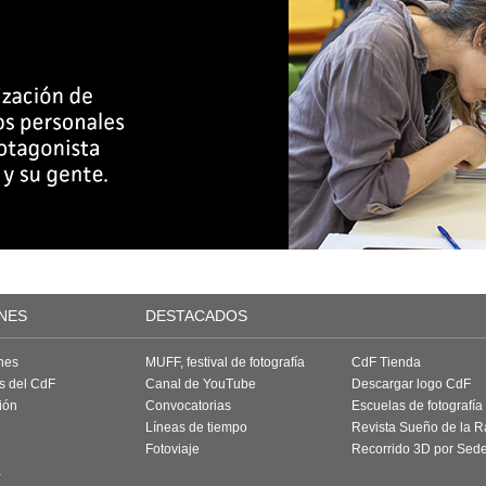
NES
DESTACADOS
nes
MUFF, festival de fotografía
CdF Tienda
as del CdF
Canal de YouTube
Descargar logo CdF
ión
Convocatorias
Escuelas de fotografía
Líneas de tiempo
Revista Sueño de la 
Fotoviaje
Recorrido 3D por Sed
a