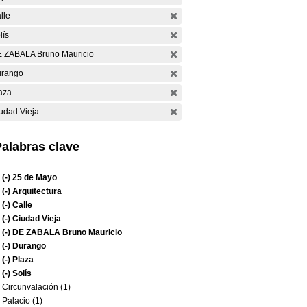
lle
lís
 ZABALA Bruno Mauricio
rango
aza
udad Vieja
alabras clave
(-)
25 de Mayo
(-)
Arquitectura
(-)
Calle
(-)
Ciudad Vieja
(-)
DE ZABALA Bruno Mauricio
(-)
Durango
(-)
Plaza
(-)
Solís
Circunvalación (1)
Palacio (1)