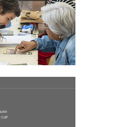
Razón
e CdF