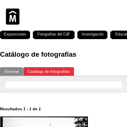
Exposiciones
Fotografías del CdF
Investigación
Educat
Catálogo de fotografías
General
Catálogo de fotografías
Resultados
1
-
1
de
1