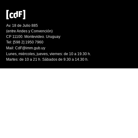
Av. 18 de Julio 885
(entre Andes y Convención)
CP 11100. Montevideo. Uruguay
Tel: [598 2] 1950 7960
Mail:
CdF@imm.gub.uy
Lunes, miércoles, jueves, viernes: de 10 a 19.30 h.
Martes: de 10 a 21 h. Sábados de 9.30 a 14.30 h.