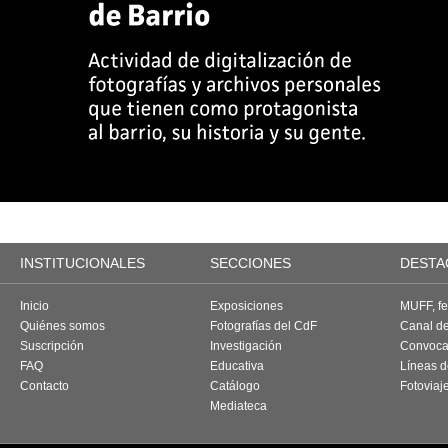
INSTITUCIONALES
SECCIONES
DESTA
Inicio
Exposiciones
MUFF, fes
Quiénes somos
Fotografías del CdF
Canal d
Suscripción
Investigación
Convoca
FAQ
Educativa
Líneas d
Contacto
Catálogo
Fotoviaj
Mediateca