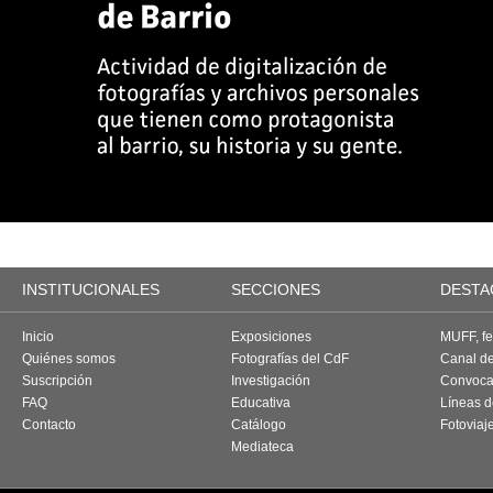
INSTITUCIONALES
SECCIONES
DESTA
Inicio
Exposiciones
MUFF, fes
Quiénes somos
Fotografías del CdF
Canal d
Suscripción
Investigación
Convoca
FAQ
Educativa
Líneas d
Contacto
Catálogo
Fotoviaj
Mediateca