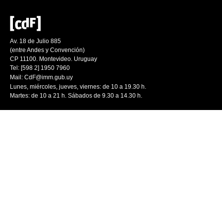
Av. 18 de Julio 885
(entre Andes y Convención)
CP 11100. Montevideo. Uruguay
Tel: [598 2] 1950 7960
Mail:
CdF@imm.gub.uy
Lunes, miércoles, jueves, viernes: de 10 a 19.30 h.
Martes: de 10 a 21 h. Sábados de 9.30 a 14.30 h.