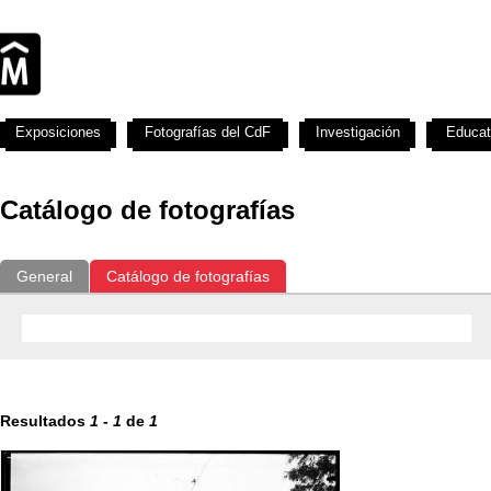
Exposiciones
Fotografías del CdF
Investigación
Educat
Catálogo de fotografías
General
Catálogo de fotografías
Resultados
1
-
1
de
1