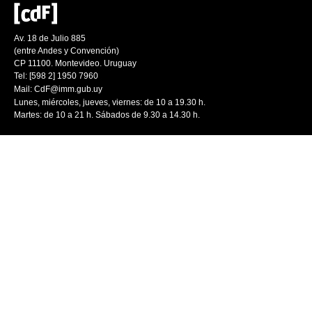
Av. 18 de Julio 885
(entre Andes y Convención)
CP 11100. Montevideo. Uruguay
Tel: [598 2] 1950 7960
Mail:
CdF@imm.gub.uy
Lunes, miércoles, jueves, viernes: de 10 a 19.30 h.
Martes: de 10 a 21 h. Sábados de 9.30 a 14.30 h.