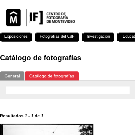
Exposiciones
Fotografías del CdF
Investigación
Educat
Catálogo de fotografías
General
Catálogo de fotografías
Resultados
1
-
1
de
1