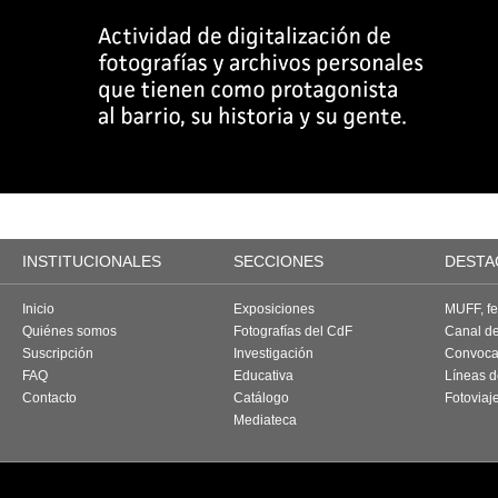
INSTITUCIONALES
SECCIONES
DESTA
Inicio
Exposiciones
MUFF, fes
Quiénes somos
Fotografías del CdF
Canal d
Suscripción
Investigación
Convoca
FAQ
Educativa
Líneas d
Contacto
Catálogo
Fotoviaj
Mediateca