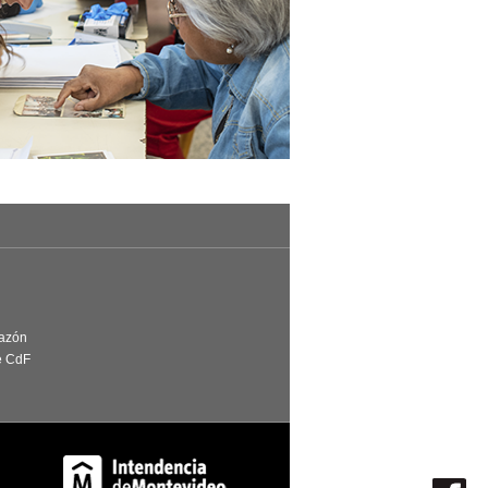
Razón
e CdF