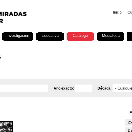
Inicio
Qu
Investigación
Educativa
Catálogo
Mediateca
s
Año exacto:
Década:
F
25
DE