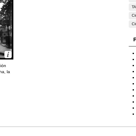
T
Ci
Ci
P
ción
ha, la