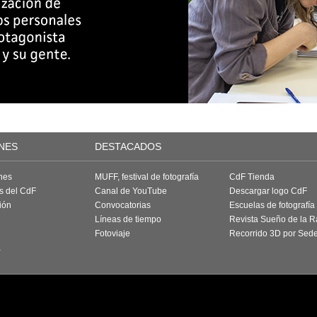
NES
DESTACADOS
nes
MUFF, festival de fotografía
CdF Tienda
as del CdF
Canal de YouTube
Descargar logo CdF
ión
Convocatorias
Escuelas de fotografía
Líneas de tiempo
Revista Sueño de la 
Fotoviaje
Recorrido 3D por Sed
a