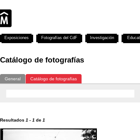
Exposiciones
Fotografías del CdF
Investigación
Educat
Catálogo de fotografías
General
Catálogo de fotografías
Resultados
1
-
1
de
1