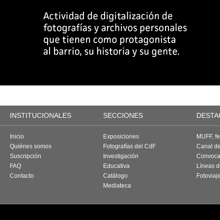
INSTITUCIONALES
SECCIONES
DESTA
Inicio
Exposiciones
MUFF, fes
Quiénes somos
Fotografías del CdF
Canal d
Suscripción
Investigación
Convoca
FAQ
Educativa
Líneas d
Contacto
Catálogo
Fotoviaj
Mediateca