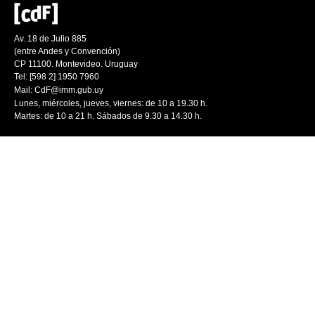
Av. 18 de Julio 885
(entre Andes y Convención)
CP 11100. Montevideo. Uruguay
Tel: [598 2] 1950 7960
Mail:
CdF@imm.gub.uy
Lunes, miércoles, jueves, viernes: de 10 a 19.30 h.
Martes: de 10 a 21 h. Sábados de 9.30 a 14.30 h.