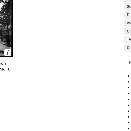
So
Du
Ar
Ci
T
Ci
P
ción
ha, la