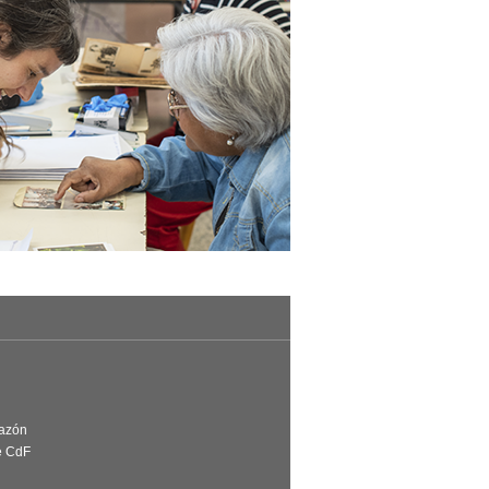
Razón
e CdF