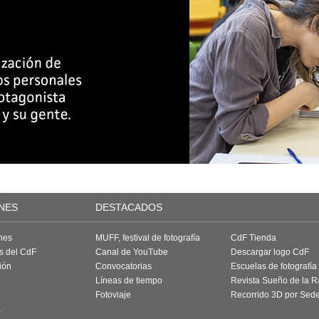
NES
DESTACADOS
nes
MUFF, festival de fotografía
CdF Tienda
as del CdF
Canal de YouTube
Descargar logo CdF
ión
Convocatorias
Escuelas de fotografía
Líneas de tiempo
Revista Sueño de la 
Fotoviaje
Recorrido 3D por Sed
a