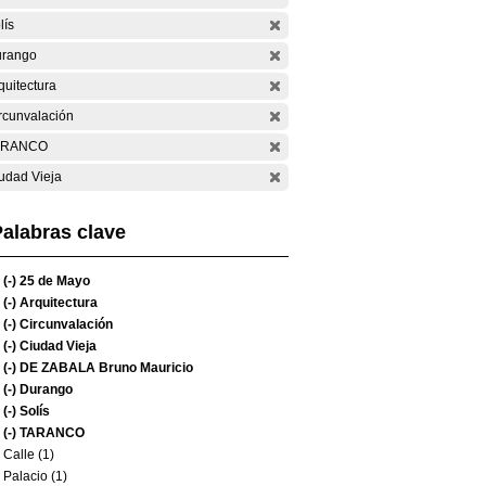
lís
rango
quitectura
rcunvalación
ARANCO
udad Vieja
alabras clave
(-)
25 de Mayo
(-)
Arquitectura
(-)
Circunvalación
(-)
Ciudad Vieja
(-)
DE ZABALA Bruno Mauricio
(-)
Durango
(-)
Solís
(-)
TARANCO
Calle (1)
Palacio (1)