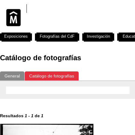
Exposiciones
Fotografías del CdF
Investigación
Educat
Catálogo de fotografías
General
Catálogo de fotografías
Resultados
1
-
1
de
1