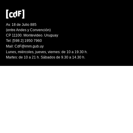
Av. 18 de Julio 885
(entre Andes y Convención)
CP 11100. Montevideo. Uruguay
Tel: [598 2] 1950 7960
Mail:
CdF@imm.gub.uy
Lunes, miércoles, jueves, viernes: de 10 a 19.30 h.
Martes: de 10 a 21 h. Sábados de 9.30 a 14.30 h.