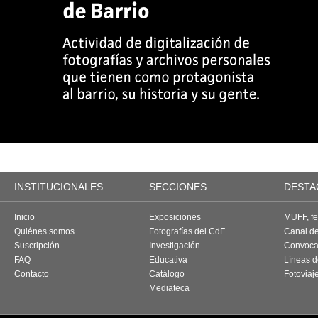
INSTITUCIONALES
SECCIONES
DESTA
Inicio
Exposiciones
MUFF, fes
Quiénes somos
Fotografías del CdF
Canal d
Suscripción
Investigación
Convoca
FAQ
Educativa
Líneas d
Contacto
Catálogo
Fotoviaj
Mediateca