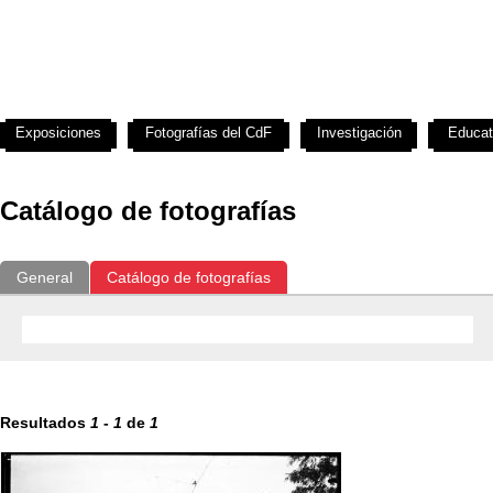
Exposiciones
Fotografías del CdF
Investigación
Educat
Catálogo de fotografías
General
Catálogo de fotografías
Resultados
1
-
1
de
1