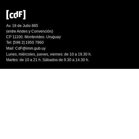
Av. 18 de Julio 885
(entre Andes y Convención)
CP 11100. Montevideo. Uruguay
Tel: [598 2] 1950 7960
Mail:
CdF@imm.gub.uy
Lunes, miércoles, jueves, viernes: de 10 a 19.30 h.
Martes: de 10 a 21 h. Sábados de 9.30 a 14.30 h.