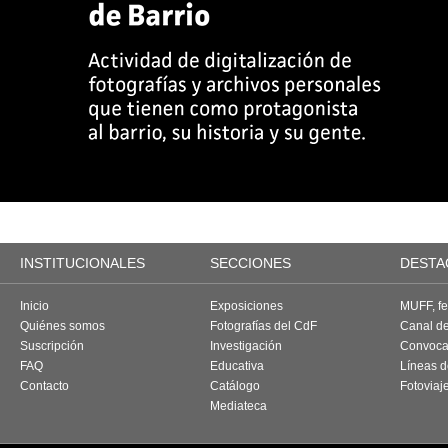
INSTITUCIONALES
SECCIONES
DESTA
Inicio
Exposiciones
MUFF, fes
Quiénes somos
Fotografías del CdF
Canal d
Suscripción
Investigación
Convoca
FAQ
Educativa
Líneas d
Contacto
Catálogo
Fotoviaj
Mediateca