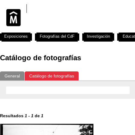
Exposiciones
Fotografías del CdF
Investigación
Educat
Catálogo de fotografías
General
Catálogo de fotografías
Resultados
1
-
1
de
1