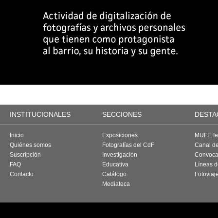
INSTITUCIONALES
SECCIONES
DESTA
Inicio
Exposiciones
MUFF, fes
Quiénes somos
Fotografías del CdF
Canal d
Suscripción
Investigación
Convoca
FAQ
Educativa
Líneas d
Contacto
Catálogo
Fotoviaj
Mediateca