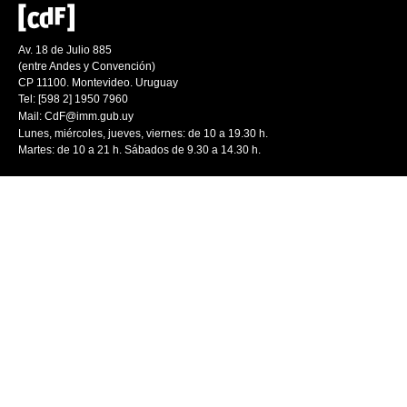
Av. 18 de Julio 885
(entre Andes y Convención)
CP 11100. Montevideo. Uruguay
Tel: [598 2] 1950 7960
Mail:
CdF@imm.gub.uy
Lunes, miércoles, jueves, viernes: de 10 a 19.30 h.
Martes: de 10 a 21 h. Sábados de 9.30 a 14.30 h.