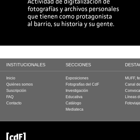
INSTITUCIONALES
SECCIONES
DESTA
Inicio
Exposiciones
MUFF, fes
Quiénes somos
Fotografías del CdF
Canal d
Suscripción
Investigación
Convoca
FAQ
Educativa
Líneas d
Contacto
Catálogo
Fotoviaj
Mediateca