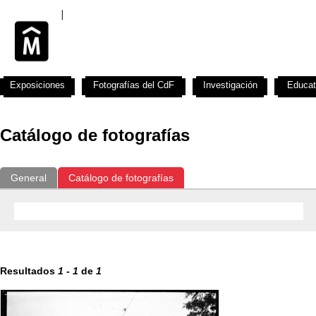
Exposiciones
Fotografías del CdF
Investigación
Educat
Catálogo de fotografías
General
Catálogo de fotografías
Resultados
1
-
1
de
1