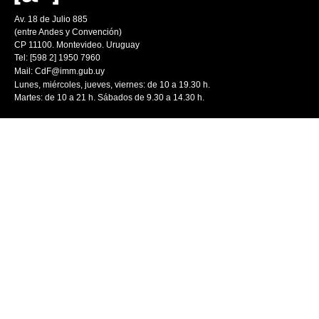
Av. 18 de Julio 885
(entre Andes y Convención)
CP 11100. Montevideo. Uruguay
Tel: [598 2] 1950 7960
Mail:
CdF@imm.gub.uy
Lunes, miércoles, jueves, viernes: de 10 a 19.30 h.
Martes: de 10 a 21 h. Sábados de 9.30 a 14.30 h.