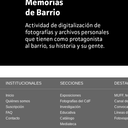
INSTITUCIONALES
SECCIONES
DESTA
Inicio
Exposiciones
MUFF, fes
Quiénes somos
Fotografías del CdF
Canal d
Suscripción
Investigación
Convoca
FAQ
Educativa
Líneas d
Contacto
Catálogo
Fotoviaj
Mediateca