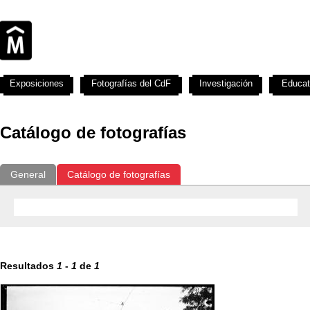
Exposiciones
Fotografías del CdF
Investigación
Educat
Catálogo de fotografías
General
Catálogo de fotografías
Resultados
1
-
1
de
1