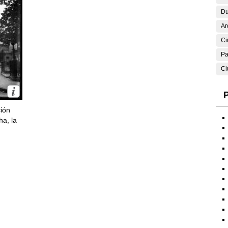
Du
Ar
Ci
Pa
Ci
P
ción
ha, la