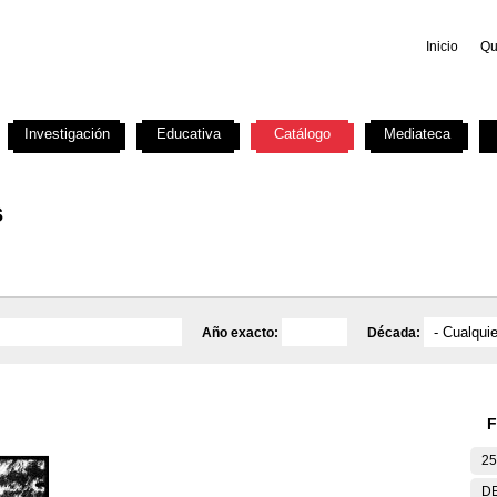
Inicio
Qu
Investigación
Educativa
Catálogo
Mediateca
s
Año exacto:
Década:
F
25
DE