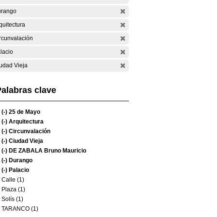
rango
quitectura
rcunvalación
lacio
udad Vieja
alabras clave
(-)
25 de Mayo
(-)
Arquitectura
(-)
Circunvalación
(-)
Ciudad Vieja
(-)
DE ZABALA Bruno Mauricio
(-)
Durango
(-)
Palacio
Calle (1)
Plaza (1)
Solís (1)
TARANCO (1)