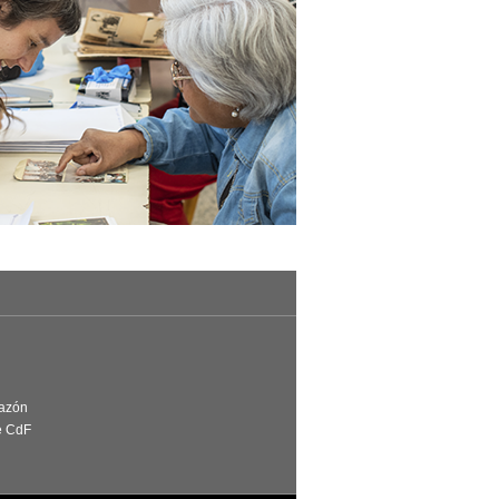
Razón
e CdF