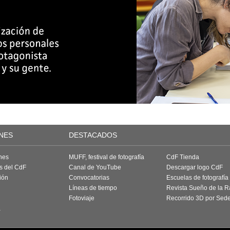
NES
DESTACADOS
nes
MUFF, festival de fotografía
CdF Tienda
as del CdF
Canal de YouTube
Descargar logo CdF
ión
Convocatorias
Escuelas de fotografía
Líneas de tiempo
Revista Sueño de la 
Fotoviaje
Recorrido 3D por Sed
a