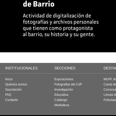
INSTITUCIONALES
SECCIONES
DESTA
Inicio
Exposiciones
MUFF, fes
Quiénes somos
Fotografías del CdF
Canal d
Suscripción
Investigación
Convoca
FAQ
Educativa
Líneas d
Contacto
Catálogo
Fotoviaj
Mediateca