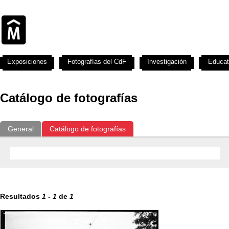
Exposiciones
Fotografías del CdF
Investigación
Educat
Catálogo de fotografías
General
Catálogo de fotografías
Resultados
1
-
1
de
1