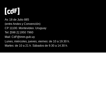
Av. 18 de Julio 885
(entre Andes y Convención)
CP 11100. Montevideo. Uruguay
Tel: [598 2] 1950 7960
Mail:
CdF@imm.gub.uy
Lunes, miércoles, jueves, viernes: de 10 a 19.30 h.
Martes: de 10 a 21 h. Sábados de 9.30 a 14.30 h.