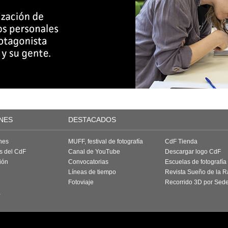
NES
DESTACADOS
nes
MUFF, festival de fotografía
CdF Tienda
as del CdF
Canal de YouTube
Descargar logo CdF
ión
Convocatorias
Escuelas de fotografía
Líneas de tiempo
Revista Sueño de la 
Fotoviaje
Recorrido 3D por Sed
a