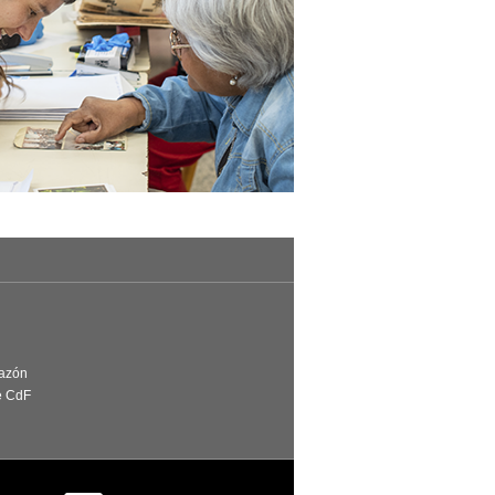
Razón
e CdF