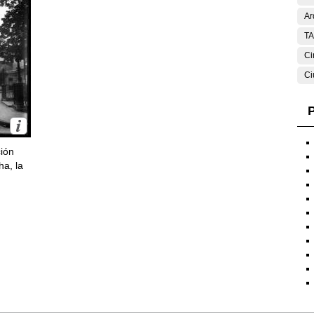
Ar
T
Ci
Ci
P
ción
ha, la