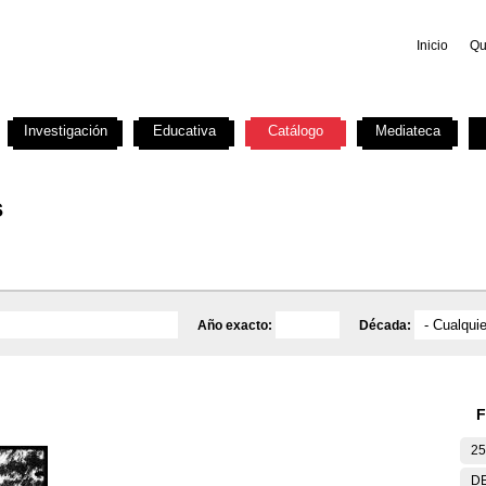
Inicio
Qu
Investigación
Educativa
Catálogo
Mediateca
s
Año exacto:
Década:
F
25
DE